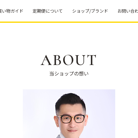
買い物ガイド
定期便について
ショップ/ブランド
お問い合
返品につ
当ショップの想い
いて
ラクトクレンズのこだわり
定期便に
田中式ファスティングの方法
ついて
ブランド一覧
お得なお
当ショップの想い
友だち紹
介特典に
Ananda Remedies
ついて
No.24
よくある
ご質問