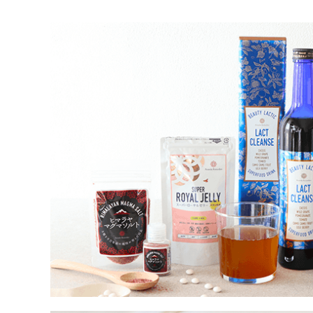
ア
乳
酸
菌・
お
な
か
ケ
ア