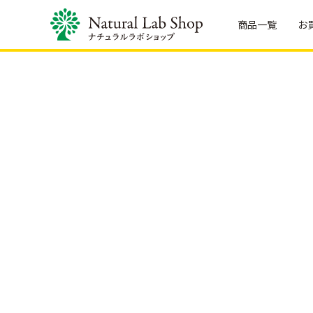
商品一覧
お
お
買
い
物
ガ
全
バ
フ
イ
商
ス・
ー
ド
品
ボ
ド・
デ
ド
ご
フ
ィ
リ
購
ァ
ケ
ン
入
ス
ア
ク
に
テ
バ
フ
つ
ィ
ス・
ー
い
ン
ボ
ド・
て
グ
デ
ド
ィ
リ
発
酵
ケ
ン