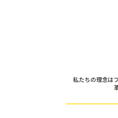
ア
ク
送
素
一
一
に
ド
覧
覧
つ
リ
バ
は
い
ン
ス・
ち
て
ク
タ
み
オ
つ
送
イ
ル
ご
料
ン
グ
は
ッ
に
ナ
ん
ズ
つ
ー
も
フ
の・
い
ケ
ェ
梅
て
ア・
ミ
干
サ
ニ
し
お
プ
私たちの理念は
ン
だ
支
リ
ケ
し・
払
メ
ア
調
い
ン
味
ス
に
ト
料・
キ
つ
油
ン
イ
い
お
ン
ケ
て
や
ナ