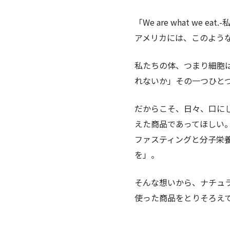
ア
つ
ー
ハ
ケ
「We are what we eat.
-
ー
ア・
ブ
サ
アメリカには、このよう
テ
プ
ィ
リ
ー・
メ
私たちの体、つまり細胞
飲
ン
れないか」その一つひと
み
ト
物
一
覧
学
だからこそ、日々、口に
サ
び
プ
えた商品であってほしい
リ
ファスティングと分子栄
メ
ン
を」。
ト
ビ
ュ
そんな想いから、ナチュ
ー
使った商品をとりそろえ
テ
ィ
ー
ケ