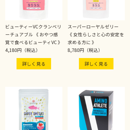
ビューティーVCクランベリ
スーパーローヤルゼリー
ーチュアブル 《 おやつ感
《 女性らしさと心の安定を
覚で食べるビューティVC 》
求める方に 》
4,180円（税込）
8,780円（税込）
詳しく見る
詳しく見る