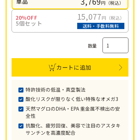
3,769
単品
円（税込）
15,077
20％OFF
円（税込）
5個セット
送料・手数料無料
数量
カートに追加
特許技術の低温・真空製法
酸化リスクが限りなく低い特殊なオメガ3
天然マグロのDHA・EPA 重金属不検出の安
全性
抗酸化、疲労回復、美容で注目のアスタキ
サンチンを高濃度配合