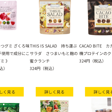
つグミ ざくろ味
THIS IS SALAD 持ち運ぶ
CACAO BITE 
不使用で成分にこ
サラダ さつまいもと麹の
機プロテインのク
ミ 》
蜜クランチ
324円（税込）
税込）
324円（税込）
しく見る
詳しく見る
詳しく見