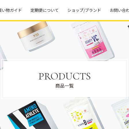
買い物ガイド
定期便について
ショップ/ブランド
お問い合
返品につ
当ショップの想い
いて
ラクトクレンズのこだわり
定期便に
田中式ファスティングの方法
ついて
ブランド一覧
お得なお
PRODUCTS
友だち紹
介特典に
Ananda Remedies
商品一覧
ついて
No.24
よくある
ご質問