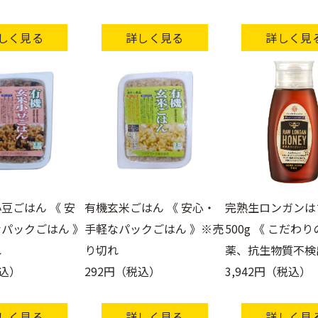
しく見る
詳しく見る
詳しく見
豆ごはん 《 安
有機玄米ごはん 《 安心・
完熟生ロンガンは
パックごはん 》
手軽なパックごはん 》※売
500g 《 こだわ
れ
り切れ
薬、抗生物質不検
税込）
292円（税込）
3,942円（税込）
しく見る
詳しく見る
詳しく見