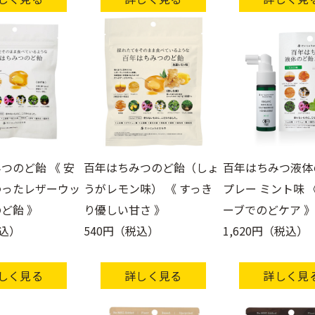
つのど飴 《 安
百年はちみつのど飴（しょ
百年はちみつ液体
わったレザーウッ
うがレモン味） 《 すっき
プレー ミント味 
ど飴 》
り優しい甘さ 》
ーブでのどケア 》
税込）
540円（税込）
1,620円（税込）
しく見る
詳しく見る
詳しく見