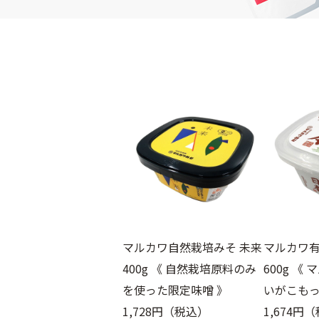
ア
ク
送
素
一
一
に
ド
覧
覧
つ
リ
バ
は
い
ン
ス・
ち
て
ク
タ
み
オ
つ
送
イ
ル
ご
料
ン
グ
は
ッ
に
ナ
ん
ズ
つ
ー
も
フ
の・
い
ケ
ェ
梅
て
ア・
ミ
干
サ
ニ
し
お
プ
ン
だ
支
リ
ケ
し・
払
メ
ア
調
マルカワ自然栽培みそ 未来
マルカワ有
い
ン
味
ス
に
400g 《 自然栽培原料のみ
600g 《
ト
料・
キ
つ
油
を使った限定味噌 》
いがこもっ
ン
イ
い
お
ン
ケ
1,728円（税込）
1,674円
て
や
ナ