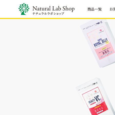
商品一覧
お
お
買
い
物
ガ
全
バ
フ
イ
商
ス・
ー
ド
品
ボ
ド・
デ
ド
ご
フ
ィ
リ
購
ァ
ケ
ン
入
ス
ア
ク
に
テ
バ
フ
つ
ィ
ス・
ー
い
ン
ボ
ド・
て
グ
デ
ド
ィ
リ
発
酵
ケ
ン