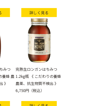
る
詳しく見る
ちみつ
完熟生ロンガンはちみつ
りの養蜂 農
1.2kg瓶 《 こだわりの養蜂
出 》
農薬、抗生物質不検出 》
6,750円（税込）
る
詳しく見る