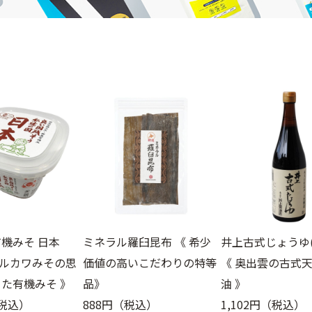
機みそ 日本
ミネラル羅臼昆布 《 希少
井上古式じょうゆ(7
 マルカワみその思
価値の高いこだわりの特等
《 奥出雲の古式
た有機みそ 》
品》
油 》
（税込）
888円（税込）
1,102円（税込）