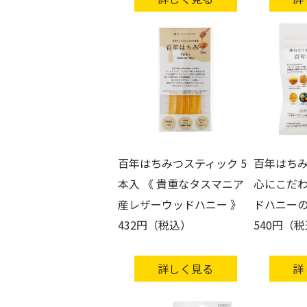
ア
乳
酸
菌・
お
な
か
ケ
ア
百年はちみつスティック 5
百年はちみ
本入 《 貴重なタスマニア
心にこだ
産レザーウッドハニー 》
ドハニーの
432円（税込）
540円（
詳しく見る
詳