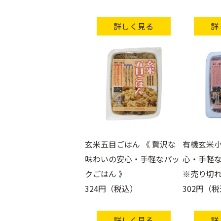
ア
つ
ー
ハ
ケ
ー
詳しく見る
詳
ア・
ブ
サ
テ
プ
ィ
リ
ー・
メ
飲
ン
み
ト
物
一
覧
学
サ
び
プ
リ
メ
玄米五目ごはん 《 贅沢な
有機玄米小
ン
ト
味わいの安心・手軽なパッ
心・手軽な
ビ
クごはん 》
※売り切
ュ
ー
324円（税込）
302円（
テ
ィ
ー
ケ
詳しく見る
詳